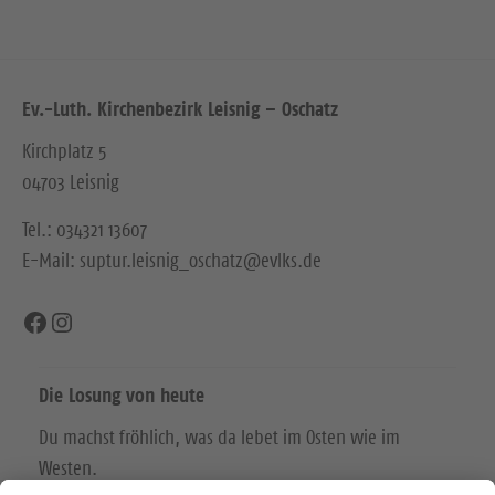
Ev.-Luth. Kirchenbezirk Leisnig – Oschatz
Kirchplatz 5
04703 Leisnig
Tel.: 034321 13607
E-Mail: suptur.leisnig_oschatz@evlks.de
Facebook
Instagram
Die Losung von heute
Du machst fröhlich, was da lebet im Osten wie im
Westen.