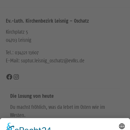
Ev.-Luth. Kirchenbezirk Leisnig – Oschatz
Kirchplatz 5
04703 Leisnig
Tel.: 034321 13607
E-Mail: suptur.leisnig_oschatz@evlks.de
Facebook
Instagram
Die Losung von heute
Du machst fröhlich, was da lebet im Osten wie im
Westen.
Psalm 65,9