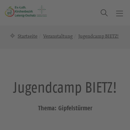
Suche
T
o
g
Startseite
Veranstaltung
Jugendcamp BIETZ!
g
l
e
n
a
v
i
Jugendcamp BIETZ!
g
a
t
i
Thema: Gipfelstürmer
o
n