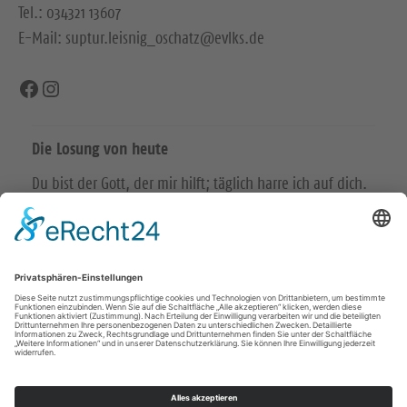
Tel.: 034321 13607
E-Mail: suptur.leisnig_oschatz@evlks.de
Facebook
Instagram
Die Losung von heute
Du bist der Gott, der mir hilft; täglich harre ich auf dich.
Psalm 25,5
Bittet, so wird euch gegeben; suchet, so werdet ihr
finden; klopfet an, so wird euch aufgetan.
Matthäus 7,7
© Evangelische Brüder-Unität – Herrnhuter Brüdergemeine
Weitere Informationen finden Sie hier