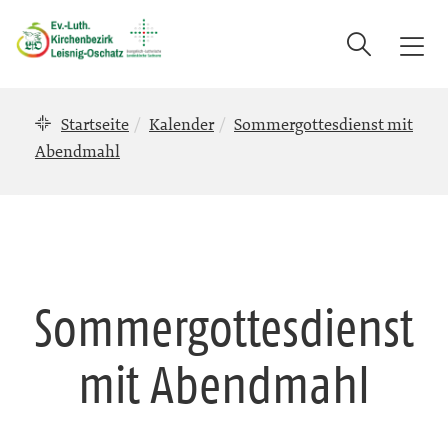
Suche
T
o
g
Startseite
Kalender
Sommergottesdienst mit
g
l
Abendmahl
e
n
a
v
i
g
Sommergottesdienst
a
t
mit Abendmahl
i
o
n