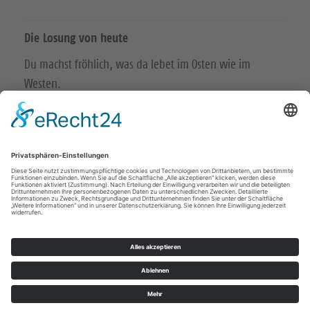
Die Losung von heute
Du machst fröhlich, was da lebet im Osten wie im
Westen.
Psalm 65,9
Der Kerkermeister freute sich mit seinem ganzen Hause,
dass er zum Glauben an Gott gekommen war.
Apostelgeschichte 16,34
© Evangelische Brüder-Unität – Herrnhuter Brüdergemeine
Weitere Informationen finden Sie hier
Impressum
Datenschutz
© Ev.-Luth. Kirchenbezirk Leisnig-Oschatz 2026