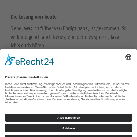
Die Losung von heute
Siehe, was ich früher verkündigt habe, ist gekommen. So
verkündige ich auch Neues; ehe denn es sprosst, lasse
ich’s euch hören.
Jesaja 42,9
Der Menschensohn ist’s, der den guten Samen sät. Der
Acker ist die Welt.
Matthäus 13,37-38
© Evangelische Brüder-Unität – Herrnhuter Brüdergemeine
Weitere Informationen finden Sie hier
Impressum
Datenschutz