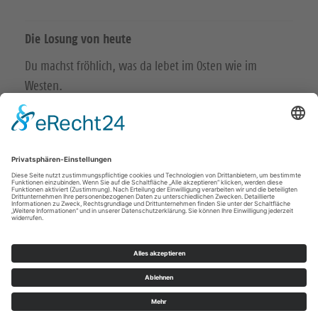
Die Losung von heute
Du machst fröhlich, was da lebet im Osten wie im
Westen.
Psalm 65,9
Der Kerkermeister freute sich mit seinem ganzen Hause,
dass er zum Glauben an Gott gekommen war.
Apostelgeschichte 16,34
© Evangelische Brüder-Unität – Herrnhuter Brüdergemeine
Weitere Informationen finden Sie hier
Impressum
Datenschutz
© Ev.-Luth. Kirchenbezirk Leisnig-Oschatz 2026