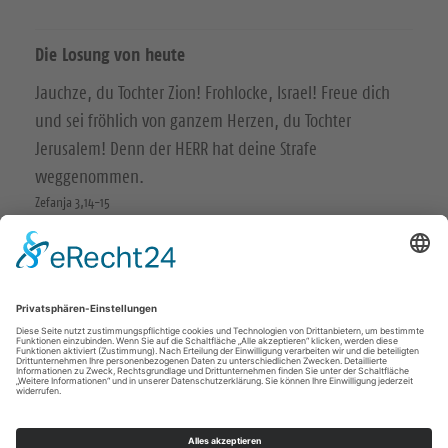
Die Losung von heute
Jauchze, du Tochter Zion! Frohlocke, Israel! Freue dich
und sei fröhlich von ganzem Herzen, du Tochter
Jerusalem! Denn der HERR hat deine Strafe
weggenommen.
Zefanja 3,14-15
Christus ist gekommen und hat im Evangelium Frieden
verkündigt euch, die ihr fern wart, und Frieden denen,
die nahe waren.
Epheser 2,17
© Evangelische Brüder-Unität – Herrnhuter Brüdergemeine
Weitere Informationen finden Sie hier