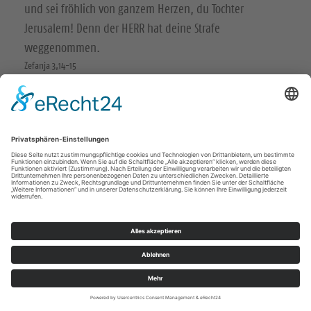
und sei fröhlich von ganzem Herzen, du Tochter
Jerusalem! Denn der HERR hat deine Strafe
weggenommen.
Zefanja 3,14-15
Christus ist gekommen und hat im Evangelium Frieden
verkündigt euch, die ihr fern wart, und Frieden denen,
die nahe waren.
Epheser 2,17
© Evangelische Brüder-Unität – Herrnhuter Brüdergemeine
Weitere Informationen finden Sie hier
Impressum
Datenschutz
© Ev.-Luth. Kirchenbezirk Leisnig-Oschatz 2026