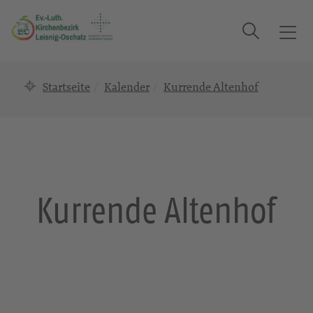
Suche
T
o
g
Startseite
Kalender
Kurrende Altenhof
g
l
e
n
a
v
i
Kurrende Altenhof
g
a
t
i
o
n