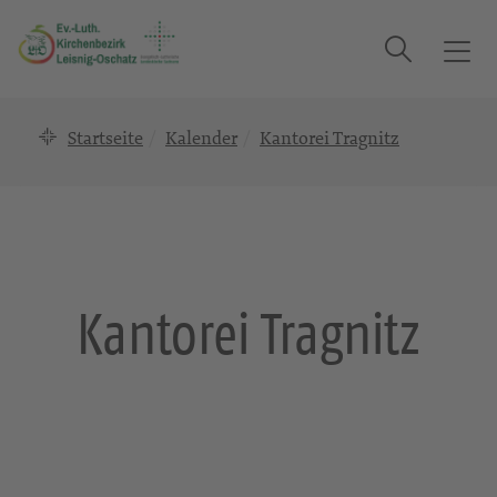
Suche
T
o
g
Startseite
Kalender
Kantorei Tragnitz
g
l
e
n
a
v
i
Kantorei Tragnitz
g
a
t
i
o
n