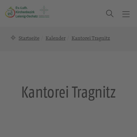
Suche
T
o
g
Startseite
Kalender
Kantorei Tragnitz
g
l
e
n
a
v
i
Kantorei Tragnitz
g
a
t
i
o
n