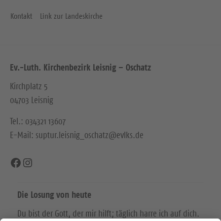
Kontakt
Link zur Landeskirche
Ev.-Luth. Kirchenbezirk Leisnig – Oschatz
Kirchplatz 5
04703 Leisnig
Tel.: 034321 13607
E-Mail: suptur.leisnig_oschatz@evlks.de
Facebook
Instagram
Die Losung von heute
Du bist der Gott, der mir hilft; täglich harre ich auf dich.