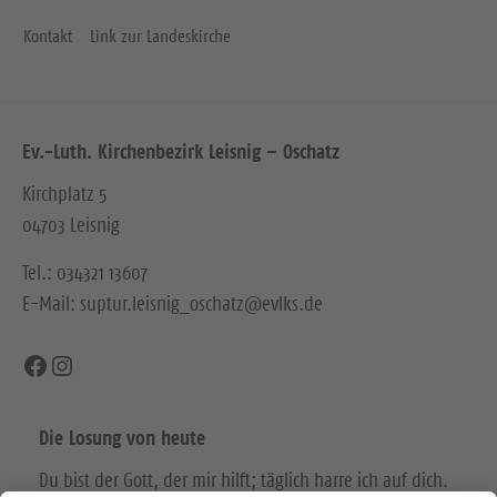
Kontakt
Link zur Landeskirche
Ev.-Luth. Kirchenbezirk Leisnig – Oschatz
Kirchplatz 5
04703 Leisnig
Tel.: 034321 13607
E-Mail: suptur.leisnig_oschatz@evlks.de
Facebook
Instagram
Die Losung von heute
Du bist der Gott, der mir hilft; täglich harre ich auf dich.