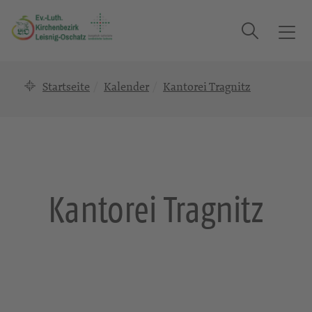
Suche
T
o
g
Startseite
Kalender
Kantorei Tragnitz
g
l
e
n
a
v
i
Kantorei Tragnitz
g
a
t
i
o
n