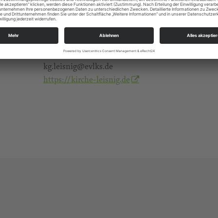
Gruppen/Kreise
Alle Zielgruppen
KG Leisnig-Tragnitz-Altenhof
Colditzer Str. 1
04703 Leisnig
kg.leisnig@evlks.de
https://kirche-leisnig.de