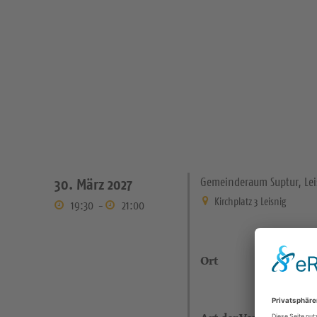
Gemeinderaum Suptur, Lei
30. März 2027
Kirchplatz 3 Leisnig
19:30
-
21:00
Ort