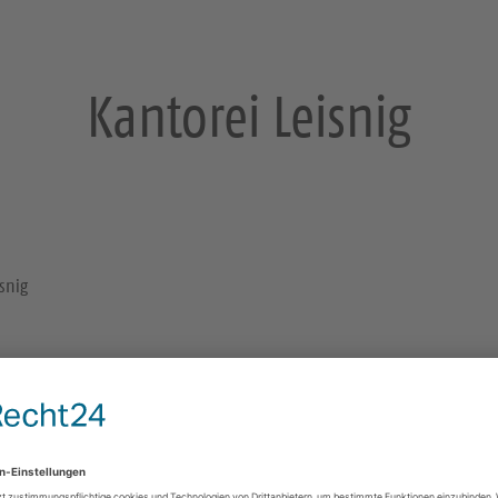
Kantorei Leisnig
snig
Gemeinderaum Suptur, Leisnig
Kirchplatz 3
Leisnig