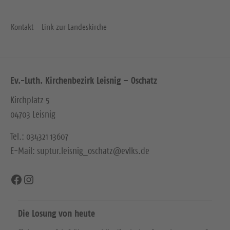
e
Kontakt
Link zur Landeskirche
Ev.-Luth. Kirchenbezirk Leisnig – Oschatz
Kirchplatz 5
04703 Leisnig
Tel.: 034321 13607
E-Mail: suptur.leisnig_oschatz@evlks.de
Facebook
Instagram
Die Losung von heute