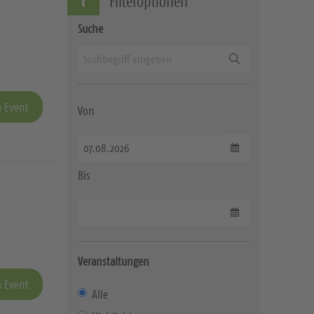
Filteroptionen
Suche
Suchen
 Event
Von
Datum wählen
Bis
Datum wählen
Veranstaltungen
 Event
Alle