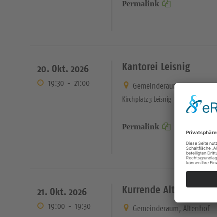
Permalink
Kantorei Leisnig
20. Okt. 2026
19:30
-
21:00
Gemeinderaum Suptur, Leis
Kirchplatz 3 Leisnig
Permalink
Kurrende Altenhof
21. Okt. 2026
19:00
-
19:30
Gemeinderaum, Altenhof