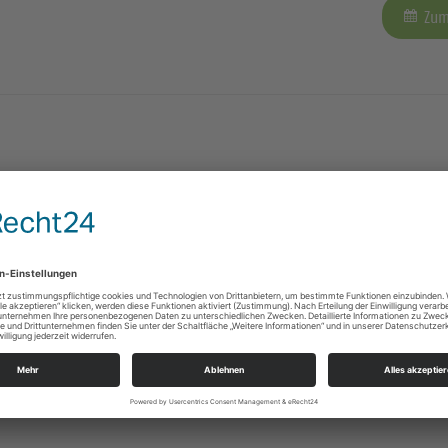
Zum
nig
Zum