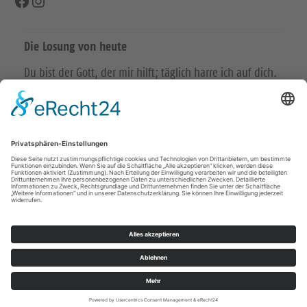
Facebook
Instagram
Die Losung von heute
Du bist der Gott, der mir hilft; täglich harre ich auf dich.
Psalm 25,5
Bittet, so wird euch gegeben; suchet, so werdet ihr
finden; klopfet an, so wird euch aufgetan.
Matthäus 7,7
© Evangelische Brüder-Unität – Herrnhuter Brüdergemeine
Weitere Informationen finden Sie hier
Impressum
Datenschutz
© Ev.-Luth. Kirchenbezirk Leisnig-Oschatz 2026